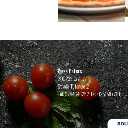
Pizza Peters
200233 Craiova
Strada Tufănele 2
Tel: 0744646252 Tel: 0251587710