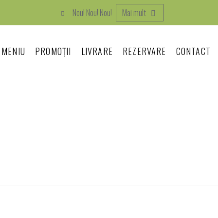
Nou! Nou! Nou!
Mai mult
MENIU
PROMOȚII
LIVRARE
REZERVARE
CONTACT