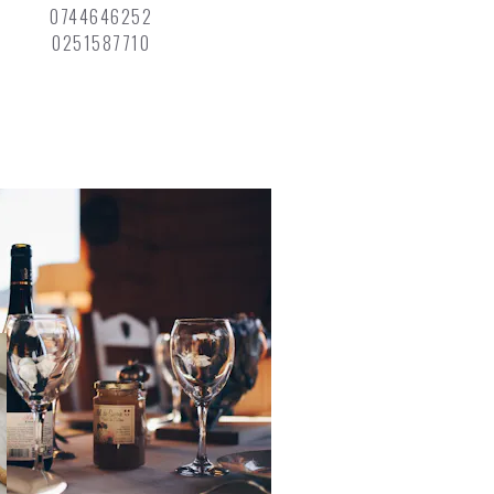
0744646252
0251587710