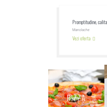
Promptitudine, calit
Manolache
Vezi oferta
Poziții evidențiate
PIZZA