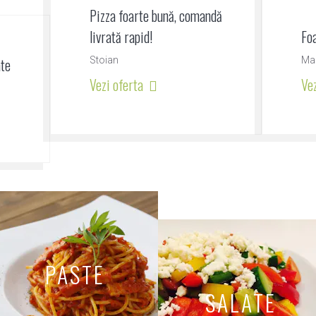
Pizza foarte bună, comandă
livrată rapid!
Foa
ate
Stoian
Ma
Vezi oferta
Ve
PASTE
SALATE