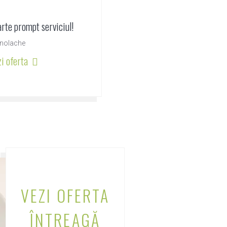
rte prompt serviciul!
nolache
zi oferta
VEZI OFERTA
ÎNTREAGĂ